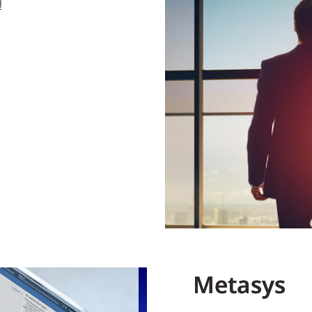
전
Metasys